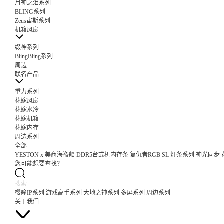
月神之泪系列
BLING系列
Zeus宙斯系列
机箱风扇
缀神系列
BlingBling系列
周边
联名产品
重力系列
花嫁风扇
花嫁水冷
花嫁机箱
花嫁内存
周边系列
全部
YESTON x 美商海盗船 DDR5台式机内存条 复仇者RGB SL 灯条系列 神光同步
您可能想要查找？
樱瞳IP系列
游戏高手系列
大地之神系列
多屏系列
周边系列
关于我们