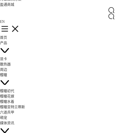
盈通商城
EN
首页
产品
显卡
散热器
周边
樱瞳
樱瞳初代
樱瞳花嫁
樱瞳水着
樱瞳亚特兰蒂斯
六道兵甲
萌宠
媒体资讯