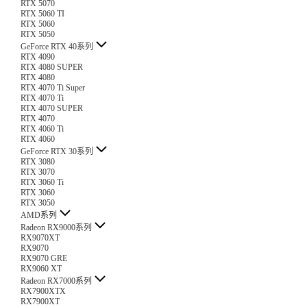
RTX 5070
RTX 5060 TI
RTX 5060
RTX 5050
GeForce RTX 40系列
RTX 4090
RTX 4080 SUPER
RTX 4080
RTX 4070 Ti Super
RTX 4070 Ti
RTX 4070 SUPER
RTX 4070
RTX 4060 Ti
RTX 4060
GeForce RTX 30系列
RTX 3080
RTX 3070
RTX 3060 Ti
RTX 3060
RTX 3050
AMD系列
Radeon RX9000系列
RX9070XT
RX9070
RX9070 GRE
RX9060 XT
Radeon RX7000系列
RX7900XTX
RX7900XT