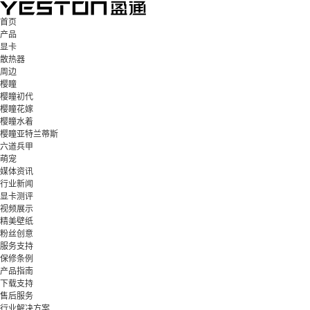
首页
产品
显卡
散热器
周边
樱瞳
樱瞳初代
樱瞳花嫁
樱瞳水着
樱瞳亚特兰蒂斯
六道兵甲
萌宠
媒体资讯
行业新闻
显卡测评
视频展示
精美壁纸
粉丝创意
服务支持
保修条例
产品指南
下载支持
售后服务
行业解决方案