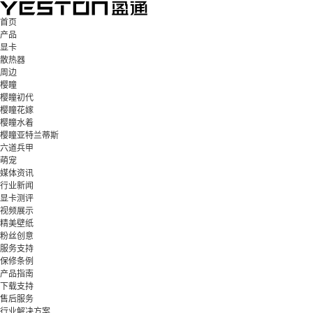
首页
产品
显卡
散热器
周边
樱瞳
樱瞳初代
樱瞳花嫁
樱瞳水着
樱瞳亚特兰蒂斯
六道兵甲
萌宠
媒体资讯
行业新闻
显卡测评
视频展示
精美壁纸
粉丝创意
服务支持
保修条例
产品指南
下载支持
售后服务
行业解决方案