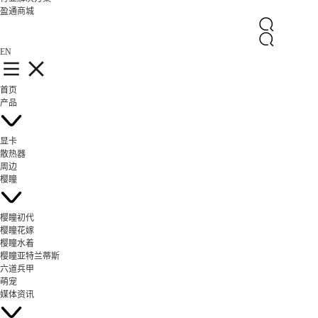
盈通商城
EN
首页
产品
显卡
散热器
周边
樱瞳
樱瞳初代
樱瞳花嫁
樱瞳水着
樱瞳亚特兰蒂斯
六道兵甲
萌宠
媒体资讯