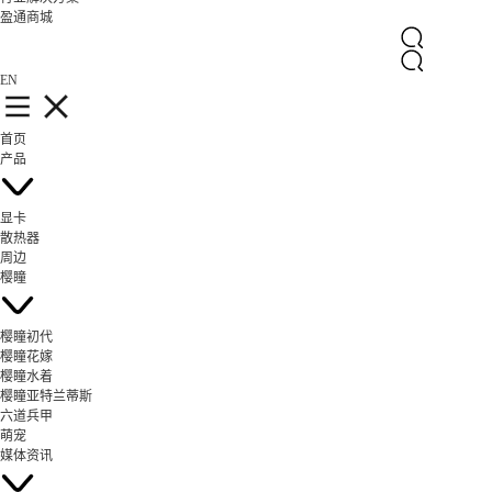
盈通商城
EN
首页
产品
显卡
散热器
周边
樱瞳
樱瞳初代
樱瞳花嫁
樱瞳水着
樱瞳亚特兰蒂斯
六道兵甲
萌宠
媒体资讯