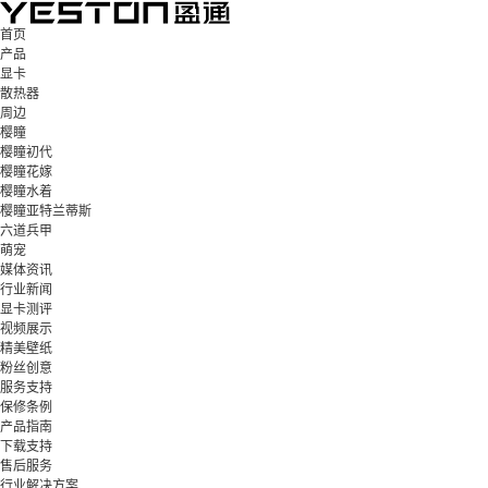
首页
产品
显卡
散热器
周边
樱瞳
樱瞳初代
樱瞳花嫁
樱瞳水着
樱瞳亚特兰蒂斯
六道兵甲
萌宠
媒体资讯
行业新闻
显卡测评
视频展示
精美壁纸
粉丝创意
服务支持
保修条例
产品指南
下载支持
售后服务
行业解决方案