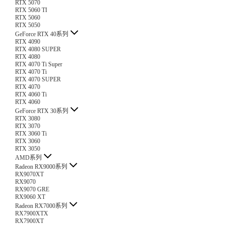
RTX 5070
RTX 5060 TI
RTX 5060
RTX 5050
GeForce RTX 40系列
RTX 4090
RTX 4080 SUPER
RTX 4080
RTX 4070 Ti Super
RTX 4070 Ti
RTX 4070 SUPER
RTX 4070
RTX 4060 Ti
RTX 4060
GeForce RTX 30系列
RTX 3080
RTX 3070
RTX 3060 Ti
RTX 3060
RTX 3050
AMD系列
Radeon RX9000系列
RX9070XT
RX9070
RX9070 GRE
RX9060 XT
Radeon RX7000系列
RX7900XTX
RX7900XT