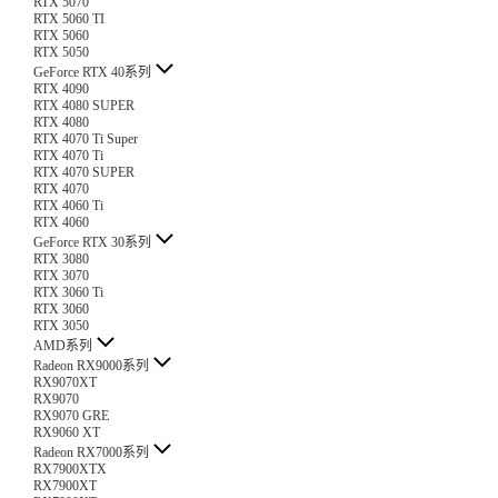
RTX 5070
RTX 5060 TI
RTX 5060
RTX 5050
GeForce RTX 40系列
RTX 4090
RTX 4080 SUPER
RTX 4080
RTX 4070 Ti Super
RTX 4070 Ti
RTX 4070 SUPER
RTX 4070
RTX 4060 Ti
RTX 4060
GeForce RTX 30系列
RTX 3080
RTX 3070
RTX 3060 Ti
RTX 3060
RTX 3050
AMD系列
Radeon RX9000系列
RX9070XT
RX9070
RX9070 GRE
RX9060 XT
Radeon RX7000系列
RX7900XTX
RX7900XT