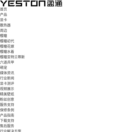
首页
产品
显卡
散热器
周边
樱瞳
樱瞳初代
樱瞳花嫁
樱瞳水着
樱瞳亚特兰蒂斯
六道兵甲
萌宠
媒体资讯
行业新闻
显卡测评
视频展示
精美壁纸
粉丝创意
服务支持
保修条例
产品指南
下载支持
售后服务
行业解决方案