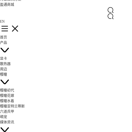
盈通商城
EN
首页
产品
显卡
散热器
周边
樱瞳
樱瞳初代
樱瞳花嫁
樱瞳水着
樱瞳亚特兰蒂斯
六道兵甲
萌宠
媒体资讯