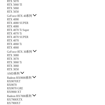
RTX 5070
RTX 5060 TI
RTX 5060
RTX 5050
GeForce RTX 40系列
RTX 4090
RTX 4080 SUPER
RTX 4080
RTX 4070 Ti Super
RTX 4070 Ti
RTX 4070 SUPER
RTX 4070
RTX 4060 Ti
RTX 4060
GeForce RTX 30系列
RTX 3080
RTX 3070
RTX 3060 Ti
RTX 3060
RTX 3050
AMD系列
Radeon RX9000系列
RX9070XT
RX9070
RX9070 GRE
RX9060 XT
Radeon RX7000系列
RX7900XTX
RX7900XT