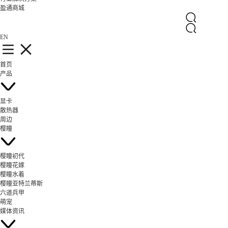
盈通商城
EN
首页
产品
显卡
散热器
周边
樱瞳
樱瞳初代
樱瞳花嫁
樱瞳水着
樱瞳亚特兰蒂斯
六道兵甲
萌宠
媒体资讯