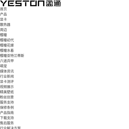
首页
产品
显卡
散热器
周边
樱瞳
樱瞳初代
樱瞳花嫁
樱瞳水着
樱瞳亚特兰蒂斯
六道兵甲
萌宠
媒体资讯
行业新闻
显卡测评
视频展示
精美壁纸
粉丝创意
服务支持
保修条例
产品指南
下载支持
售后服务
行业解决方案