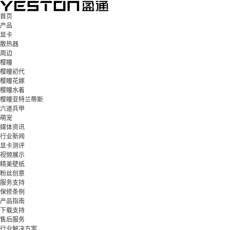
首页
产品
显卡
散热器
周边
樱瞳
樱瞳初代
樱瞳花嫁
樱瞳水着
樱瞳亚特兰蒂斯
六道兵甲
萌宠
媒体资讯
行业新闻
显卡测评
视频展示
精美壁纸
粉丝创意
服务支持
保修条例
产品指南
下载支持
售后服务
行业解决方案