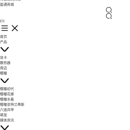
盈通商城
EN
首页
产品
显卡
散热器
周边
樱瞳
樱瞳初代
樱瞳花嫁
樱瞳水着
樱瞳亚特兰蒂斯
六道兵甲
萌宠
媒体资讯