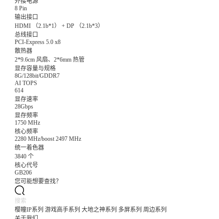
外接电源
8 Pin
输出接口
HDMI （2.1b*1） + DP （2.1b*3）
总线接口
PCI-Express 5.0 x8
散热器
2*9.6cm 风扇、2*6mm 热管
显存容量与规格
8G/128bit/GDDR7
AI TOPS
614
显存速率
28Gbps
显存频率
1750 MHz
核心频率
2280 MHz/boost 2497 MHz
统一着色器
3840 个
核心代号
GB206
您可能想要查找？
樱瞳IP系列
游戏高手系列
大地之神系列
多屏系列
周边系列
关于我们