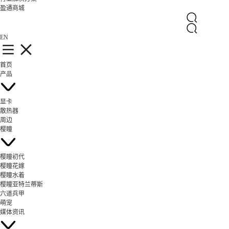
盈通商城
EN
首页
产品
显卡
散热器
周边
樱瞳
樱瞳初代
樱瞳花嫁
樱瞳水着
樱瞳亚特兰蒂斯
六道兵甲
萌宠
媒体资讯