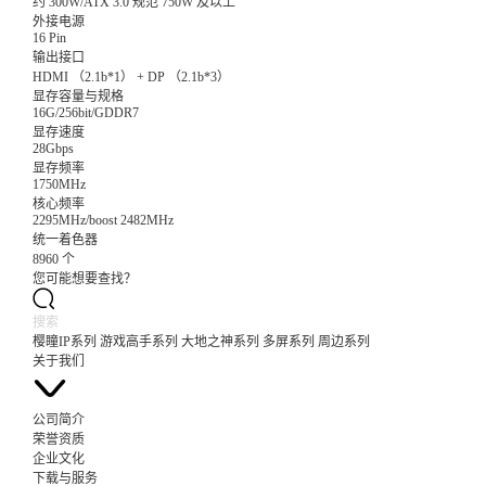
约 300W/ATX 3.0 规范 750W 及以上
外接电源
16 Pin
输出接口
HDMI （2.1b*1） + DP （2.1b*3）
显存容量与规格
16G/256bit/GDDR7
显存速度
28Gbps
显存频率
1750MHz
核心频率
2295MHz/boost 2482MHz
统一着色器
8960 个
您可能想要查找？
樱瞳IP系列
游戏高手系列
大地之神系列
多屏系列
周边系列
关于我们
公司简介
荣誉资质
企业文化
下载与服务