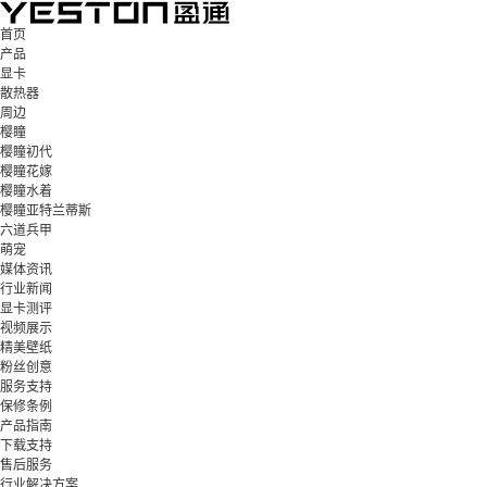
首页
产品
显卡
散热器
周边
樱瞳
樱瞳初代
樱瞳花嫁
樱瞳水着
樱瞳亚特兰蒂斯
六道兵甲
萌宠
媒体资讯
行业新闻
显卡测评
视频展示
精美壁纸
粉丝创意
服务支持
保修条例
产品指南
下载支持
售后服务
行业解决方案