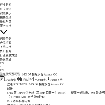
行业新闻
显卡测评
视频展示
精美壁纸
粉丝创意
服务支持
保修条例
产品指南
下载支持
售后服务
行业解决方案
盈通商城
CN
/
EN
盈通 RTX5070Ti - 16G D7 樱瞳水着 Atlantis OC
功能特征
规格
产品图库
驱动下载
盈通 RTX5070Ti - 16G D7 樱瞳水着 Atlantis OC
配件
8PIN 转 16PIN 供电线（三 8pin 口转一个 16PIN），樱瞳卡通贴纸、5v3 
（3DP/1HDMI）金手指保护套
显卡功率/推荐电源