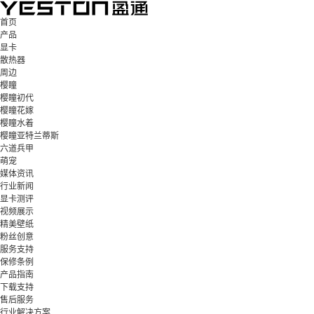
首页
产品
显卡
散热器
周边
樱瞳
樱瞳初代
樱瞳花嫁
樱瞳水着
樱瞳亚特兰蒂斯
六道兵甲
萌宠
媒体资讯
行业新闻
显卡测评
视频展示
精美壁纸
粉丝创意
服务支持
保修条例
产品指南
下载支持
售后服务
行业解决方案