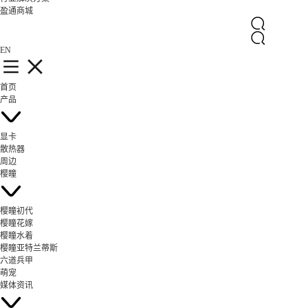
盈通商城
EN
首页
产品
显卡
散热器
周边
樱瞳
樱瞳初代
樱瞳花嫁
樱瞳水着
樱瞳亚特兰蒂斯
六道兵甲
萌宠
媒体资讯