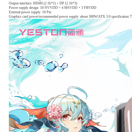
Output interface: HDMI (2.1b*1) + DP (2.1b*3)
Power supply design: 10 NVVDD + 4 MSVDD + 3 FBVDD
External power supply: 16 Pin
Graphics card power/recommended power supply: about 300W/ATX 3.0 specification 