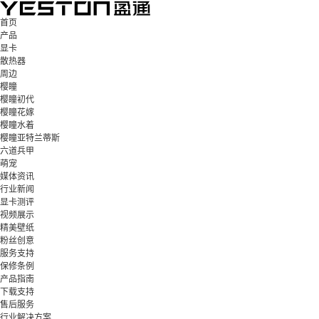
首页
产品
显卡
散热器
周边
樱瞳
樱瞳初代
樱瞳花嫁
樱瞳水着
樱瞳亚特兰蒂斯
六道兵甲
萌宠
媒体资讯
行业新闻
显卡测评
视频展示
精美壁纸
粉丝创意
服务支持
保修条例
产品指南
下载支持
售后服务
行业解决方案