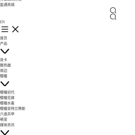
盈通商城
EN
首页
产品
显卡
散热器
周边
樱瞳
樱瞳初代
樱瞳花嫁
樱瞳水着
樱瞳亚特兰蒂斯
六道兵甲
萌宠
媒体资讯